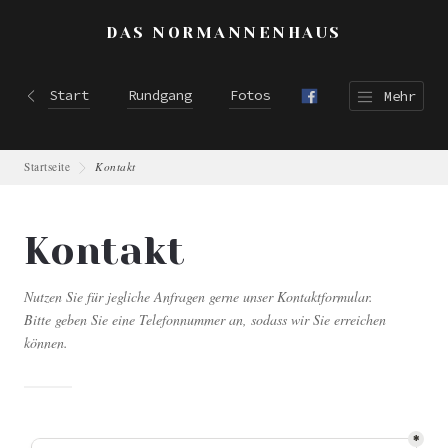
NORMANNENHAUS
Start
Rundgang
Fotos
Mehr
Startseite
Kontakt
Kontakt
Nutzen Sie für jegliche Anfragen gerne unser Kontaktformular.
Bitte geben Sie eine Telefonnummer an, sodass wir Sie erreichen
können.